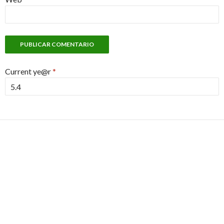
Current ye@r
*