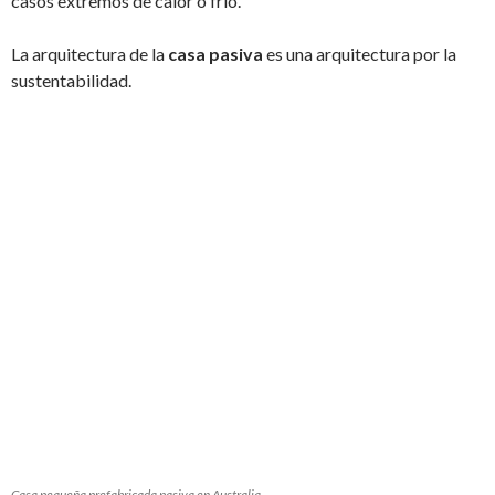
casos extremos de calor o frío.
La arquitectura de la
casa pasiva
es una arquitectura por la
sustentabilidad.
Casa pequeña prefabricada pasiva en Australia