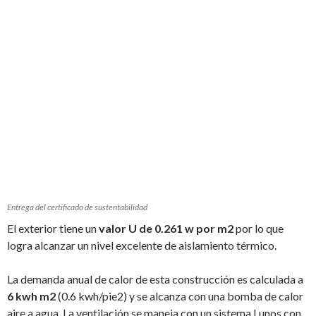
Entrega del certificado de sustentabilidad
El exterior tiene un
valor U de 0.261 w por m2
por lo que
logra alcanzar un nivel excelente de aislamiento térmico.
La demanda anual de calor de esta construcción es calculada a
6 kwh m2
(0.6 kwh/pie2) y se alcanza con una bomba de calor
aire a agua. La ventilación se maneja con un sistema Lunos con