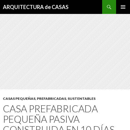
Buscar
ARQUITECTURA de CASAS
SALTAR
MENÚ
AL
PRINCI
CONTENIDO
CASAS PEQUEÑAS
,
PREFABRICADAS
,
SUSTENTABLES
CASA PREFABRICADA
PEQUEÑA PASIVA
CONSTRUIDA EN 10 DÍAS