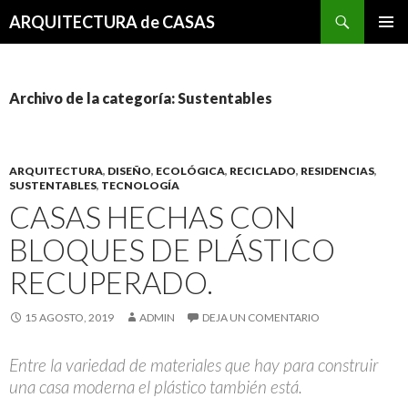
Buscar
ARQUITECTURA de CASAS
SALTAR
MENÚ
AL
PRINCI
CONTENIDO
Archivo de la categoría: Sustentables
ARQUITECTURA
,
DISEÑO
,
ECOLÓGICA
,
RECICLADO
,
RESIDENCIAS
,
SUSTENTABLES
,
TECNOLOGÍA
CASAS HECHAS CON
BLOQUES DE PLÁSTICO
RECUPERADO.
15 AGOSTO, 2019
ADMIN
DEJA UN COMENTARIO
Entre la variedad de materiales que hay para construir
una casa moderna el plástico también está.