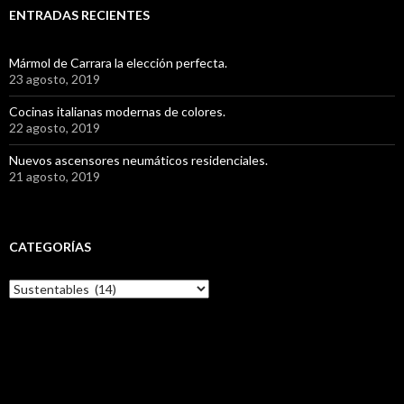
ENTRADAS RECIENTES
Mármol de Carrara la elección perfecta.
23 agosto, 2019
Cocinas italianas modernas de colores.
22 agosto, 2019
Nuevos ascensores neumáticos residenciales.
21 agosto, 2019
CATEGORÍAS
C
a
t
e
g
o
r
í