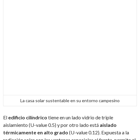
La casa solar sustentable en su entorno campesino
El
edificio cilíndrico
tiene en un lado vidrio de triple
aislamiento (U-value 0.5) y por otro lado está
aislado
térmicamente en alto grado
(U-value 0.12). Expuesta a la
radiación solar con las ventanas especiales al frente, permite el