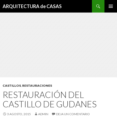
Buscar
ARQUITECTURA de CASAS
SALTAR
MENÚ
AL
PRINCI
CONTENIDO
CASTILLOS
,
RESTAURACIONES
RESTAURACIÓN DEL
CASTILLO DE GUDANES
3 AGOSTO, 2015
ADMIN
DEJA UN COMENTARIO