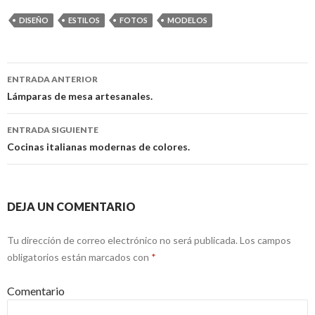
DISEÑO
ESTILOS
FOTOS
MODELOS
ENTRADA ANTERIOR
Navegación
Lámparas de mesa artesanales.
de
ENTRADA SIGUIENTE
entradas
Cocinas italianas modernas de colores.
DEJA UN COMENTARIO
Tu dirección de correo electrónico no será publicada.
Los campos
obligatorios están marcados con
*
Comentario