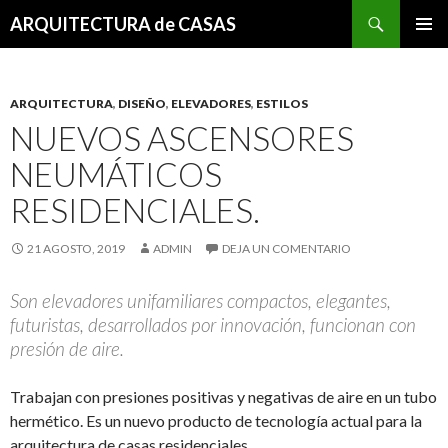
Buscar
ARQUITECTURA de CASAS
SALTAR
MENÚ
AL
PRINCI
CONTENIDO
ARQUITECTURA
,
DISEÑO
,
ELEVADORES
,
ESTILOS
NUEVOS ASCENSORES
NEUMÁTICOS
RESIDENCIALES.
21 AGOSTO, 2019
ADMIN
DEJA UN COMENTARIO
Son elevadores unifamiliares compactos, elegantes,
futuristas, desarrollados por innovación, funcionan con
presión de aire.
Trabajan con presiones positivas y negativas de aire en un tubo
hermético. Es un nuevo producto de tecnología actual para la
arquitectura de casas residenciales.