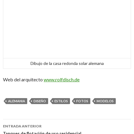
Dibujo de la casa redonda solar alemana
Web del arquitecto
www.rolfdisch.de
ALEMANIA
DISEÑO
ESTILOS
FOTOS
MODELOS
ENTRADA ANTERIOR
Tanques de flotación de uso residencial.