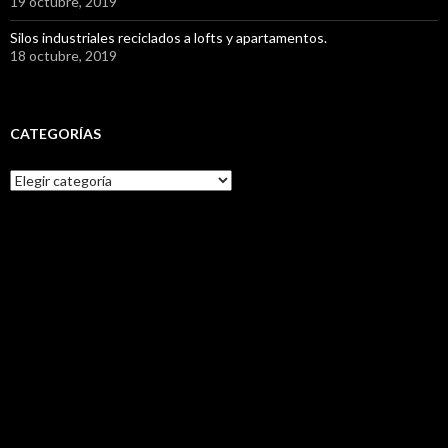
19 octubre, 2019
Silos industriales reciclados a lofts y apartamentos.
18 octubre, 2019
CATEGORÍAS
C
a
t
e
g
o
r
í
a
s