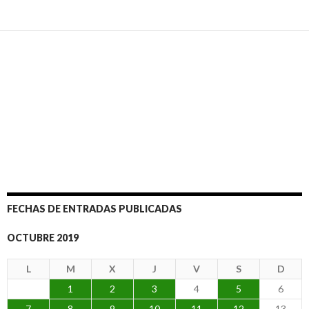
FECHAS DE ENTRADAS PUBLICADAS
OCTUBRE 2019
L
M
X
J
V
S
D
1
2
3
4
5
6
7
8
9
10
11
12
13