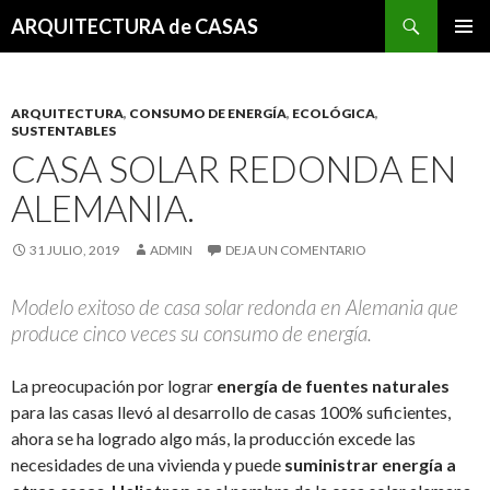
Buscar
ARQUITECTURA de CASAS
SALTAR
MENÚ
AL
PRINCI
CONTENIDO
ARQUITECTURA
,
CONSUMO DE ENERGÍA
,
ECOLÓGICA
,
SUSTENTABLES
CASA SOLAR REDONDA EN
ALEMANIA.
31 JULIO, 2019
ADMIN
DEJA UN COMENTARIO
Modelo exitoso de casa solar redonda en Alemania que
produce cinco veces su consumo de energía.
La preocupación por lograr
energía de fuentes naturales
para las casas llevó al desarrollo de casas 100% suficientes,
ahora se ha logrado algo más, la producción excede las
necesidades de una vivienda y puede
suministrar energía a