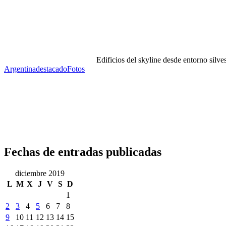
Edificios del skyline desde entorno silves
Argentina
destacado
Fotos
Fechas de entradas publicadas
diciembre 2019
L
M
X
J
V
S
D
1
2
3
4
5
6
7
8
9
10
11
12
13
14
15