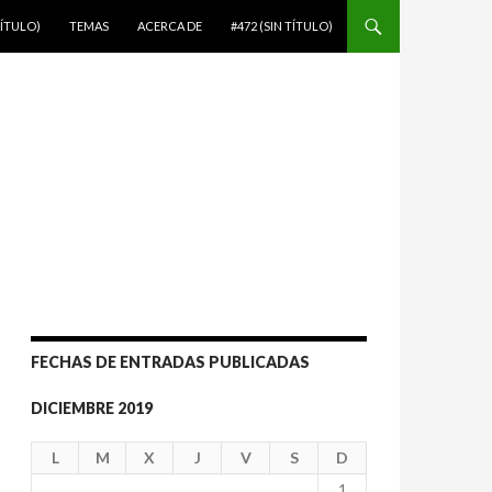
TÍTULO)
TEMAS
ACERCA DE
#472 (SIN TÍTULO)
FECHAS DE ENTRADAS PUBLICADAS
DICIEMBRE 2019
L
M
X
J
V
S
D
1