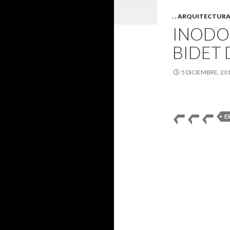
,
,
ARQUITECTUR
INODO
BIDET 
5 DICIEMBRE, 20
E