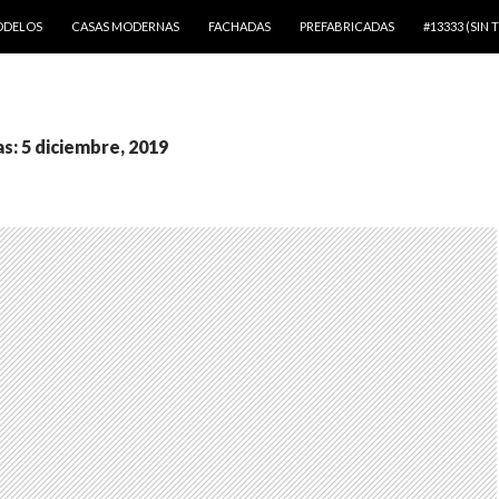
LTAR AL CONTENIDO
DELOS
CASAS MODERNAS
FACHADAS
PREFABRICADAS
#13333 (SIN 
as: 5 diciembre, 2019