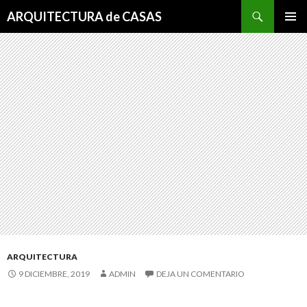
Buscar
ARQUITECTURA de CASAS
SALTAR
MENÚ
AL
PRINCI
CONTENIDO
ARQUITECTURA
9 DICIEMBRE, 2019
ADMIN
DEJA UN COMENTARIO