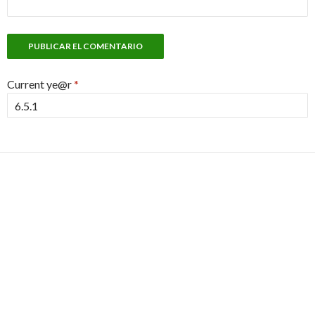
Current ye@r
*