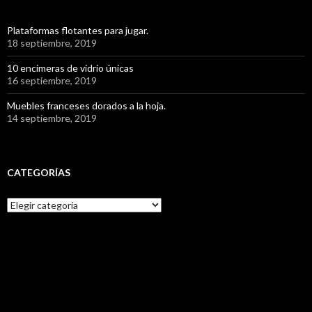
Plataformas flotantes para jugar.
18 septiembre, 2019
10 encimeras de vidrio únicas
16 septiembre, 2019
Muebles franceses dorados a la hoja.
14 septiembre, 2019
CATEGORÍAS
C
a
t
e
g
o
r
í
a