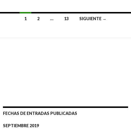
1
2
…
13
SIGUIENTE →
Ir
a
las
entradas
FECHAS DE ENTRADAS PUBLICADAS
SEPTIEMBRE 2019