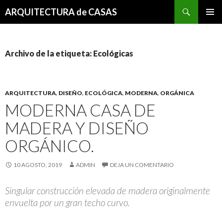
Buscar
ARQUITECTURA de CASAS
SALTAR
MENÚ
AL
PRINCI
CONTENIDO
Archivo de la etiqueta: Ecológicas
ARQUITECTURA
,
DISEÑO
,
ECOLÓGICA
,
MODERNA
,
ORGÁNICA
MODERNA CASA DE
MADERA Y DISEÑO
ORGÁNICO.
10 AGOSTO, 2019
ADMIN
DEJA UN COMENTARIO
Singular construcción elevada de madera originalmente
envuelta por un gran techo curvo.