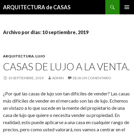
Buscar
ARQUITECTURA de CASAS
SALTAR
MENÚ
AL
PRINCI
CONTENIDO
Archivo por días: 10 septiembre, 2019
ARQUITECTURA
,
LUJO
CASAS DE LUJO A LA VENTA.
10 SEPTIEMBRE, 2019
ADMIN
DEJA UN COMENTARIO
¿Por qué las casas de lujo son tan difíciles de vender? Las casas
más difíciles de vender en el mercado son las de lujo. Echemos
un vistazo a lo que sucede en la mente del propietario de una
casa de lujo que quiere o necesita vender su propiedad. En
realidad, esto puede aplicarse a una casa en cualquier rango de
precios, pero como usted valorará, nos vamos a centrar en el