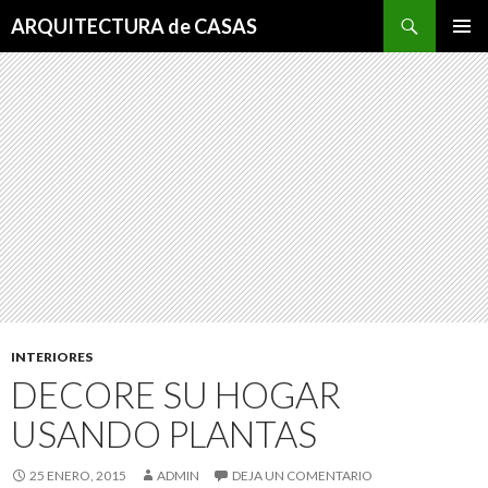
Buscar
ARQUITECTURA de CASAS
SALTAR
MENÚ
AL
PRINCI
CONTENIDO
INTERIORES
DECORE SU HOGAR
USANDO PLANTAS
25 ENERO, 2015
ADMIN
DEJA UN COMENTARIO