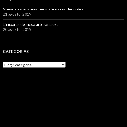
Nuevos ascensores neumáticos residenciales.
21 agosto, 2019
Lámparas de mesa artesanales.
20 agosto, 2019
CATEGORÍAS
C
a
t
e
g
o
r
í
a
s