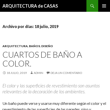
Buscar
ARQUITECTURA de CASAS
SALTAR
MENÚ
AL
PRINCI
CONTENIDO
Archivo por días: 18 julio, 2019
ARQUITECTURA
,
BAÑOS
,
DISEÑO
CUARTOS DE BAÑO A
COLOR.
18 JULIO, 2019
ADMIN
DEJA UN COMENTARIO
El color y las superficies de revestimiento son asuntos
relevantes de la decoración de los ambientes.
Un baño puede verse y usarse muy diferente según el color y el
revestimiento de las superficies de las paredes, piso y