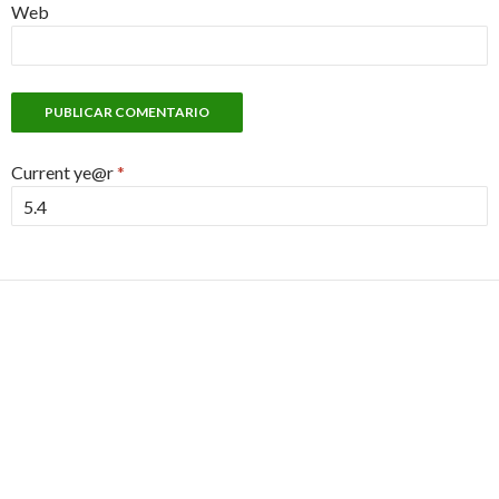
Web
Current ye@r
*