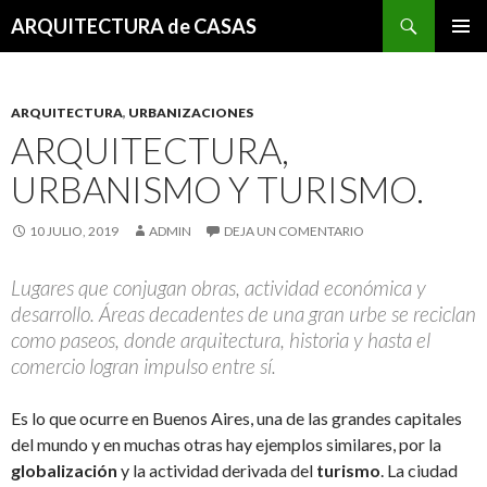
Buscar
ARQUITECTURA de CASAS
SALTAR
MENÚ
AL
PRINCI
CONTENIDO
ARQUITECTURA
,
URBANIZACIONES
ARQUITECTURA,
URBANISMO Y TURISMO.
10 JULIO, 2019
ADMIN
DEJA UN COMENTARIO
Lugares que conjugan obras, actividad económica y
desarrollo. Áreas decadentes de una gran urbe se reciclan
como paseos, donde arquitectura, historia y hasta el
comercio logran impulso entre sí.
Es lo que ocurre en Buenos Aires, una de las grandes capitales
del mundo y en muchas otras hay ejemplos similares, por la
globalización
y la actividad derivada del
turismo
. La ciudad