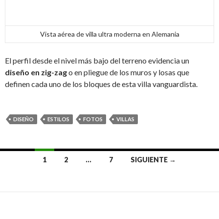
Vista aérea de villa ultra moderna en Alemania
El perfil desde el nivel más bajo del terreno evidencia un
diseño en zig-zag
o en pliegue de los muros y losas que
definen cada uno de los bloques de esta villa vanguardista.
DISEÑO
ESTILOS
FOTOS
VILLAS
1
2
…
7
SIGUIENTE →
Ir
a
las