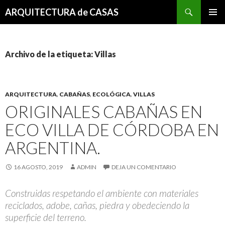
Buscar
ARQUITECTURA de CASAS
SALTAR
MENÚ
AL
PRINCI
CONTENIDO
Archivo de la etiqueta: Villas
ARQUITECTURA
,
CABAÑAS
,
ECOLÓGICA
,
VILLAS
ORIGINALES CABAÑAS EN
ECO VILLA DE CÓRDOBA EN
ARGENTINA.
16 AGOSTO, 2019
ADMIN
DEJA UN COMENTARIO
Construidas respetando el ambiente con materiales
reciclados, adobe, cañas, piedra y obedeciendo la
superficie del terreno.