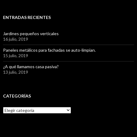
ENTRADAS RECIENTES
Jardines pequeños verticales
16 julio, 2019
Paneles metálicos para fachadas se auto-limpian.
15 julio, 2019
¿A qué llamamos casa pasiva?
13 julio, 2019
CATEGORÍAS
C
a
t
e
g