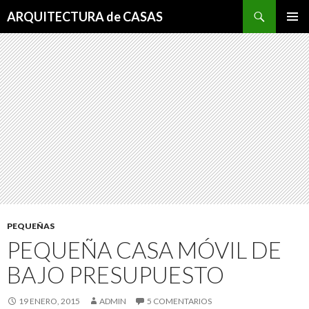
Buscar
ARQUITECTURA de CASAS
SALTAR
MENÚ
AL
PRINCI
CONTENIDO
PEQUEÑAS
PEQUEÑA CASA MÓVIL DE
BAJO PRESUPUESTO
19 ENERO, 2015
ADMIN
5 COMENTARIOS