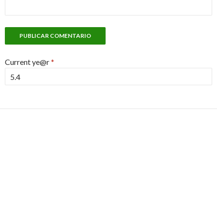
Current ye@r
*