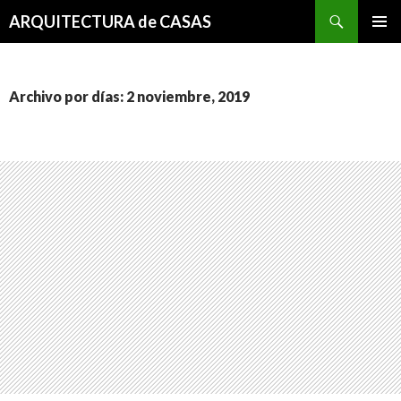
Buscar
ARQUITECTURA de CASAS
SALTAR
MENÚ
AL
PRINCI
CONTENIDO
Archivo por días: 2 noviembre, 2019